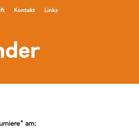
ft
Kontakt
Links
nder
urniere" am: