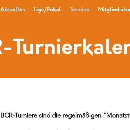
Aktuelles
Liga/Pokal
Termine
Mitgliedscha
-Turnierkale
 BCR-Turniere sind
die
regelmäßigen "Monatst