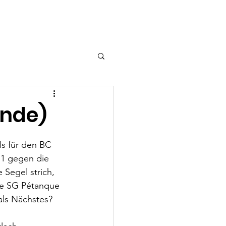
ft
Kontakt
Links
unde)
ls für den BC 
1 gegen die 
Segel strich, 
ie SG Pétanque 
als Nächstes?