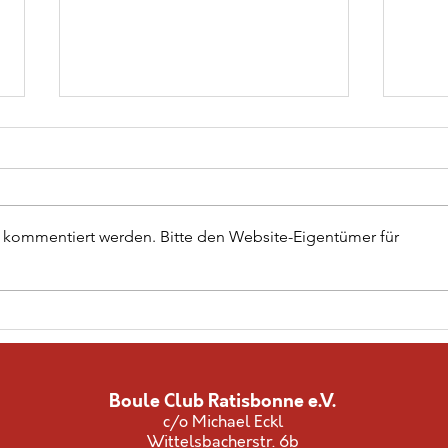
Fürther
Bay
Stadtmeisterschaft
Mei
Petanque
Dou
Am 06.06.2026 wurde in Fürth die
Am 30
"Fürther Stadtmeisterschaft" im
Doubl
r kommentiert werden. Bitte den Website-Eigentümer für
Doublette ausgetragen.
Koch
Insgesamt 80 Mannschaften
Bayer
spielten um den Titel in 4
auszu
Vorrunden im Schweizer System.
vier 
Gewonnen haben die Titelvert
Schwe
ab 1/
Boule Club Ratisbonne e.V.
c/o Michael Eckl
Wittelsbacherstr. 6b