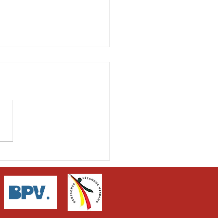
erische
sterschaft Petanque
blette mixte
. Mai 2026 trafen sich 82
ette mixte- Teams in
el am See um die
ische Meisterschaft
spielen. Gespielt wurde in
Vorrundenspielen im
izersystem, anschließend
8-Fin