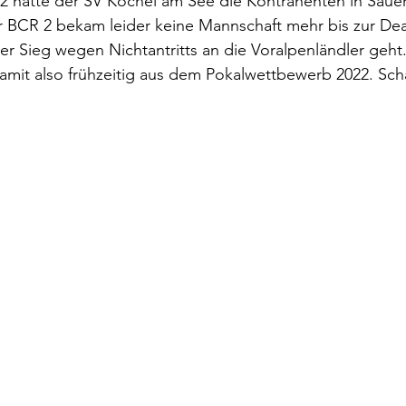
 2 hätte der SV Kochel am See die Kontrahenten in Sauer
 BCR 2 bekam leider keine Mannschaft mehr bis zur Dea
 Sieg wegen Nichtantritts an die Voralpenländler geht.
amit also frühzeitig aus dem Pokalwettbewerb 2022. Sch