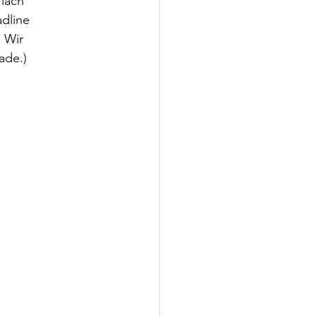
lach 
dline 
 Wir 
ade.)