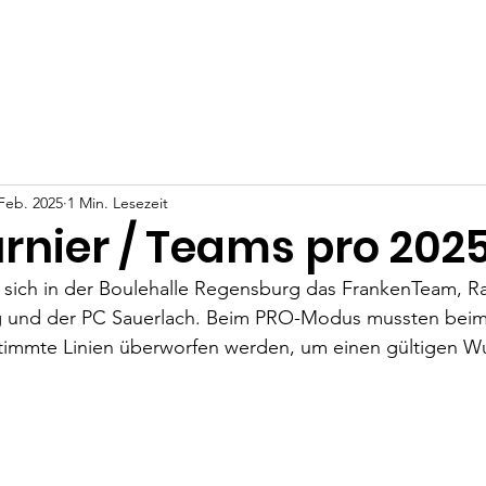
Aktuelles
Liga/Pokal
Termine
Mitgliedscha
 Feb. 2025
1 Min. Lesezeit
rnier / Teams pro 202
 sich in der Boulehalle Regensburg das FrankenTeam, Ra
g und der PC Sauerlach. Beim PRO-Modus mussten beim
immte Linien überworfen werden, um einen gültigen Wurf