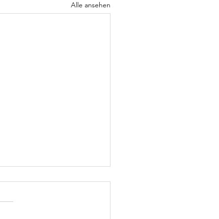
Alle ansehen
erische
sterschaft Petanque
blette mixte
. Mai 2026 trafen sich 82