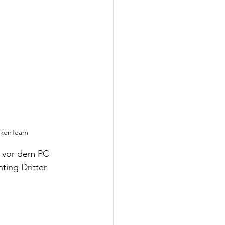
ankenTeam
 vor dem PC 
ting Dritter 