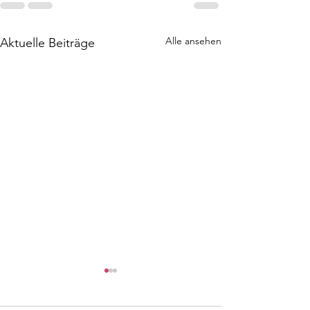
Alle ansehen
Aktuelle Beiträge
Fürther
Bayerische
Stadtmeisterschaft
Meisterschaft